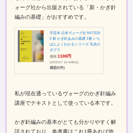
ォーグ社から出版されている「新・かぎ針
編みの基礎」がおすすめです。
手芸本 日本ヴォーグ社 NV7026
0 新 かぎ針あみの基礎 1冊 いち
ばんよくわかるシリーズ 毛糸の
ポプラ
1100円
価格:
(2025/2/7 10:44時点)
感想(0件)
私が現在通っているヴォーグのかぎ針編み
講座でテキストとして使っている本です。
かぎ針編みの基本がとても分かりやすく解
説されており、参考書はこれ1冊あれば他