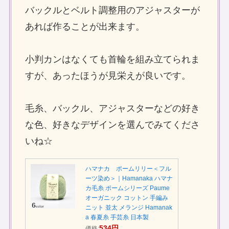
バックルとベルト調整用のアジャスターが
あれば作ることが出来ます。
小判カンはなくても首輪を組み立てられま
すが、あったほうが見栄えが良いです。
毛糸、バックル、アジャスターなどの好き
な色、好きなデザインを選んでみてくださ
いね☆
ハマナカ ポームリリー＜フル
ーツ染め＞｜Hamanaka ハマナ
カ毛糸 ポームシリーズ Paume
オーガニック コットン 手編み
ニット 並太 メランジ Hamanak
a 春夏糸 手芸糸 日本製
534円
価格: