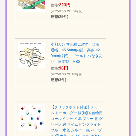
223円
価格:
(2025/1/29 22:09時点)
感想(25件)
小判カン マル線 11mm（ヒモ
通幅）×5.5mm(内径・高さ)×2.
0mm(線径) ゴールド つなぎあ
り 日本製 MBS
96円
価格:
(2025/1/29 22:10時点)
感想(3件)
【クリックポスト発送】チャー
ム キーホルダー 猫[鈴]猫 首輪用
ゴールド レッド 赤 ブルー 青 グ
リーン 緑 ライム ピンクライト
ブルー 水色 シルバー 銀 パープ