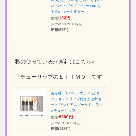
ル 紫 カラフル おしゃれ かわい
い ペットグッズ ツリー tree お
すすめ キーホルダー
132円
価格:
(2025/1/29 22:10時点)
感想(29件)
私の使っているかぎ針はこちら♪
「チューリップのＥＴＩＭＯ」です。
編み針 『ETIMO (エティモ) ク
ッショングリップ付きかぎ針セ
ット プレミアムゴールド』 Tuli
p チューリップ
9300円
価格:
(2025/3/4 16:45時点)
感想(113件)