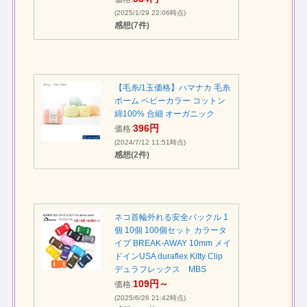
(2025/1/29 22:06時点)
感想(7件)
【毛糸/1玉価格】ハマナカ 毛糸
ポーム ベビーカラー コットン
綿100% 合細 オーガニック
396円
価格:
(2024/7/12 11:51時点)
感想(2件)
ネコ首輪外れる安全バックル 1
個 10個 100個セット カラータ
イプ BREAK-AWAY 10mm メイ
ドインUSA duraflex Kitty Clip
デュラフレックス MBS
109円～
価格:
(2025/6/26 21:42時点)