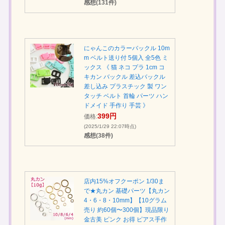
感想(131件)
にゃんこのカラーバックル 10m
m ベルト送り付 5個入 全5色 ミ
ックス 《 猫 ネコ プラ 1cm コ
キカン バックル 差込バックル
差し込み プラスチック 製 ワン
タッチ ベルト 首輪 パーツ ハン
ドメイド 手作り 手芸 》
399円
価格:
(2025/1/29 22:07時点)
感想(38件)
店内15%オフクーポン 1/30ま
で★丸カン 基礎パーツ【丸カン
4・6・8・10mm】【10グラム
売り 約60個〜300個】現品限り
金古美 ピンク お得 ピアス手作