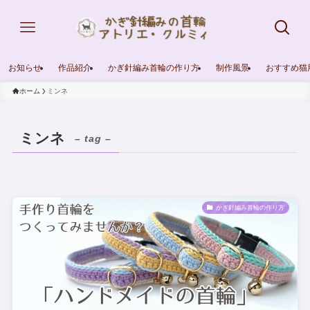
お知らせ
作品紹介
かぎ針編み首輪の作り方
制作風景
おすすめ猫
ホーム
ミンネ
ミンネ
– tag –
かぎ針編み首輪の作り方