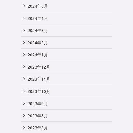
2024年5月
2024年4月
2024年3月
2024年2月
2024年1月
2023年12月
2023年11月
2023年10月
2023年9月
2023年8月
2023年3月