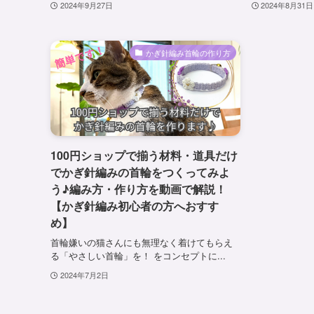
2024年9月27日
2024年8月31日
かぎ針編み首輪の作り方
100円ショップで揃う材料・道具だけ
でかぎ針編みの首輪をつくってみよ
う♪編み方・作り方を動画で解説！
【かぎ針編み初心者の方へおすす
め】
首輪嫌いの猫さんにも無理なく着けてもらえ
る「やさしい首輪」を！ をコンセプトに...
2024年7月2日