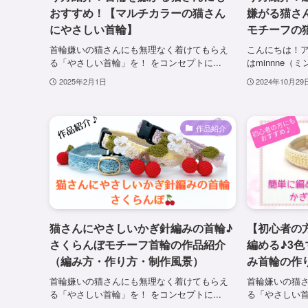
おすすめ！【マルチカラーの猫さん
嫌がる猫さ
にやさしい首輪】
モチーフの
首輪嫌いの猫さんにも無理なく着けてもらえ
こんにちは！
る「やさしい首輪」を！ をコンセプトに...
はminnne（ミン
2025年2月1日
2024年10月29
作品紹介
猫さんにやさしいかぎ針編みの首輪♪
【初心者の
さくらんぼモチーフ首輪の作品紹介
編める♪3
（編み方・作り方・制作風景）
み首輪の作
首輪嫌いの猫さんにも無理なく着けてもらえ
首輪嫌いの猫
る「やさしい首輪」を！ をコンセプトに...
る「やさしい首