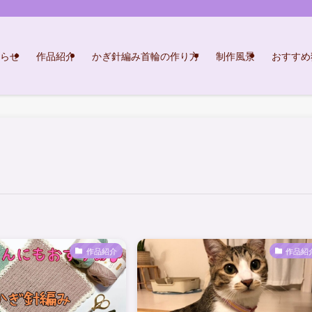
らせ
作品紹介
かぎ針編み首輪の作り方
制作風景
おすすめ
作品紹介
作品紹